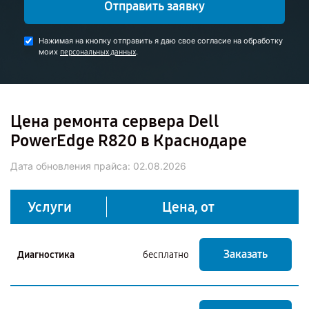
Отправить заявку
Нажимая на кнопку отправить я даю свое согласие на обработку
моих
.
персональных данных
Цена ремонта сервера Dell
PowerEdge R820 в Краснодаре
Дата обновления прайса:
02.08.2026
Услуги
Цена, от
Заказать
Диагностика
бесплатно