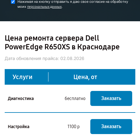
Нажимая на кнопку отправить я даю свое согласие на обработку
моих
.
персональных данных
Цена ремонта сервера Dell
PowerEdge R650XS в Краснодаре
Дата обновления прайса:
02.08.2026
Услуги
Цена, от
Заказать
Диагностика
бесплатно
Заказать
Настройка
1100 р