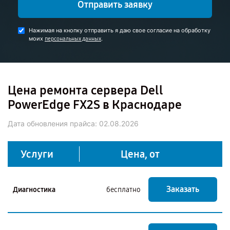
Отправить заявку
Нажимая на кнопку отправить я даю свое согласие на обработку
моих
.
персональных данных
Цена ремонта сервера Dell
PowerEdge FX2S в Краснодаре
Дата обновления прайса:
02.08.2026
Услуги
Цена, от
Заказать
Диагностика
бесплатно