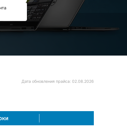
нта
Дата обновления прайса:
02.08.2026
оки