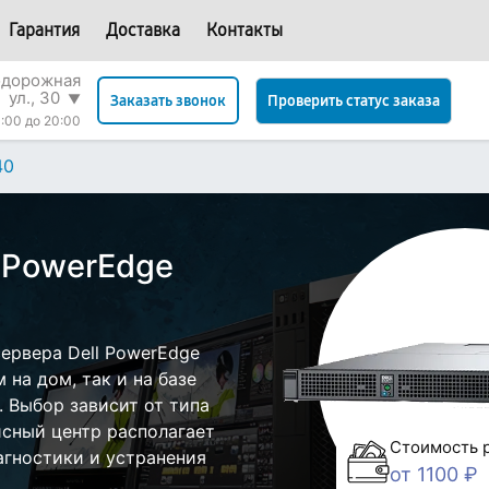
Гарантия
Доставка
Контакты
одорожная
ул., 30
▼
Проверить статус заказа
Заказать звонок
:00 до 20:00
40
l PowerEdge
ервера Dell PowerEdge
на дом, так и на базе
. Выбор зависит от типа
исный центр располагает
Стоимость 
гностики и устранения
от 1100 ₽