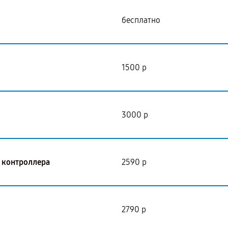
бесплатно
1500 р
3000 р
I контроллера
2590 р
2790 р