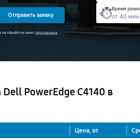
Время ремо
Отправить заявку
от 40 мин
е на обработку моих
персональных
 Dell PowerEdge C4140 в
Цена, от
Ср